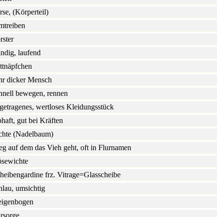
rse, (Körperteil)
mtreiben
rster
ändig, laufend
ttnäpfchen
hr dicker Mensch
hnell bewegen, rennen
getragenes, wertloses Kleidungsstück
bhaft, gut bei Kräften
chte (Nadelbaum)
g auf dem das Vieh geht, oft in Flurnamen
sewichte
heibengardine frz. Vitrage=Glasscheibe
hlau, umsichtig
igenbogen
rsorge