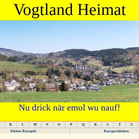
Vogtland Heimat
Nu drick när emol wu nauf!
K
L
M
N
O
P
Q
R
S
T
U
Kleines Ratespiel
Kurzgeschichten