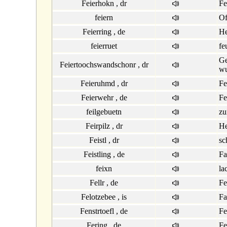
Feierhokn , dr
Fe
feiern
Of
Feierring , de
He
feierruet
fe
Ge
Feiertoochswandschonr , dr
wu
Feieruhmd , dr
Fe
Feierwehr , de
Fe
feilgebuetn
zu
Feirpilz , dr
He
Feistl , dr
sc
Feistling , de
Fa
feixn
la
Fellr , de
Fe
Felotzebee , is
Fa
Fenstrtoefl , de
Fe
Fering , de
Fe