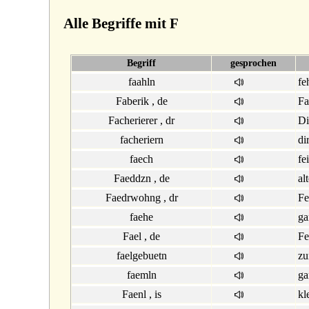
Alle Begriffe mit F
Begriff
gesprochen
faahln
fe
Faberik , de
Fa
Facherierer , dr
Di
facheriern
di
faech
fe
Faeddzn , de
al
Faedrwohng , dr
Fe
faehe
ga
Fael , de
Fe
faelgebuetn
zu
faemln
ga
Faenl , is
kl