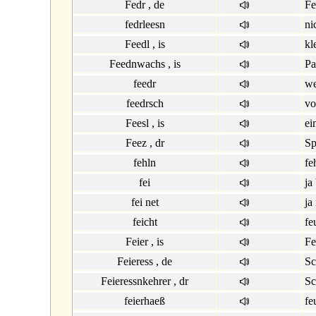
Fedr , de
Fe
fedrleesn
ni
Feedl , is
kl
Feednwachs , is
Pa
feedr
we
feedrsch
vo
Feesl , is
ei
Feez , dr
Sp
fehln
fe
fei
ja
fei net
ja
feicht
fe
Feier , is
Fe
Feieress , de
Sc
Feieressnkehrer , dr
Sc
feierhaeß
fe