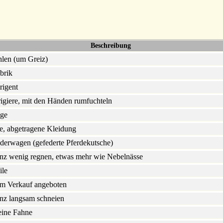
Beschreibung
hlen (um Greiz)
brik
rigent
rigiere, mit den Händen rumfuchteln
ige
te, abgetragene Kleidung
derwagen (gefederte Pferdekutsche)
nz wenig regnen, etwas mehr wie Nebelnässe
ile
m Verkauf angeboten
nz langsam schneien
eine Fahne