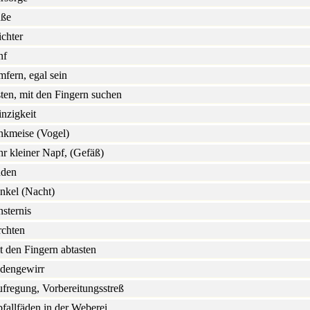
ße
ichter
nf
mfern, egal sein
sten, mit den Fingern suchen
nzigkeit
nkmeise (Vogel)
hr kleiner Napf, (Gefäß)
nden
nkel (Nacht)
nsternis
rchten
t den Fingern abtasten
dengewirr
fregung, Vorbereitungsstreß
fallfäden in der Weberei