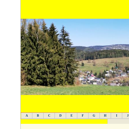
A
B
C
D
E
F
G
H
I
J