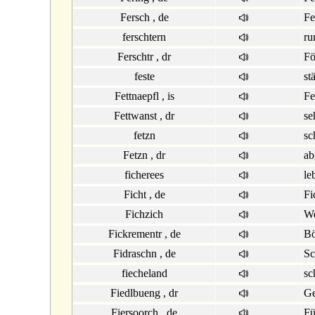
Fersch , de
Fe
ferschtern
ru
Ferschtr , dr
Fö
feste
st
Fettnaepfl , is
Fe
Fettwanst , dr
se
fetzn
sc
Fetzn , dr
ab
ficherees
le
Ficht , de
Fi
Fichzich
We
Fickrementr , de
Bö
Fidraschn , de
Sc
fiecheland
sc
Fiedlbueng , dr
Ge
Fiersoorch , de
Fü