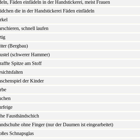
deln, Fäden einfädeln in der Handstickerei, meist Frauen
dchen die in der Handstickerei Fäden einfädeln
rkel
rschieren, schnell laufen
rtig
iter (Bergbau)
ustel (schwerer Hammer)
raffte Spitze am Stoff
sichtsfalten
schenspiel der Kinder
rbe
uchen
rfeige
ehe Fausthändschich
ndschuhe ohne Finger (nur der Daumen ist eingearbeitet)
oßes Schnapsglas