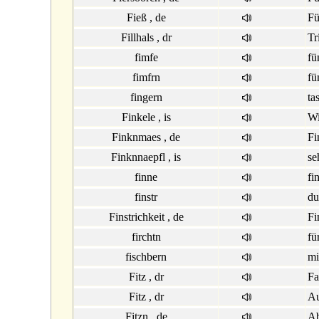
Fieß , de
Fü
Fillhals , dr
Tr
fimfe
fü
fimfrn
fü
fingern
ta
Finkele , is
Wi
Finknmaes , de
Fi
Finknnaepfl , is
se
finne
fi
finstr
du
Finstrichkeit , de
Fi
firchtn
fü
fischbern
mi
Fitz , dr
Fa
Fitz , dr
Au
Fitzn , de
Ab