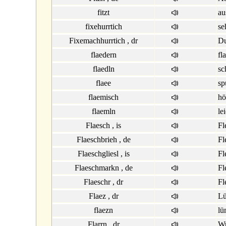
fitzt
au
fixehurrtich
se
Fixemachhurrtich , dr
Du
flaedern
fl
flaedln
sc
flaee
sp
flaemisch
hö
flaemln
le
Flaesch , is
Fl
Flaeschbrieh , de
Fl
Flaeschgliesl , is
Fl
Flaeschmarkn , de
Fl
Flaeschr , dr
Fl
Flaez , dr
Lü
flaezn
lü
Flarrn , dr
Wu