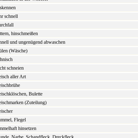
skennen
hr schnell
rchfall
attern, hinschmeißen
hnell und ungenügend abwaschen
ülen (Wäsche)
hnisch
icht schneien
eisch aller Art
eischbrühe
eischklöschen, Bulette
eischmarken (Zuteilung)
eischer
mmel, Flegel
mmelhaft hinsetzen
nde, Narbe, Schandfleck, Dreckfleck