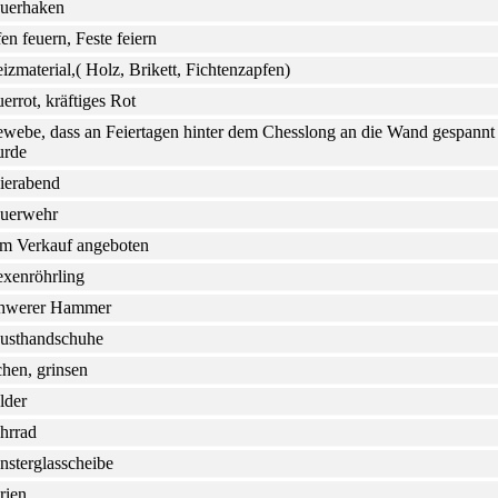
uerhaken
en feuern, Feste feiern
izmaterial,( Holz, Brikett, Fichtenzapfen)
uerrot, kräftiges Rot
webe, dass an Feiertagen hinter dem Chesslong an die Wand gespannt
rde
ierabend
uerwehr
m Verkauf angeboten
xenröhrling
hwerer Hammer
usthandschuhe
chen, grinsen
lder
hrrad
nsterglasscheibe
rien