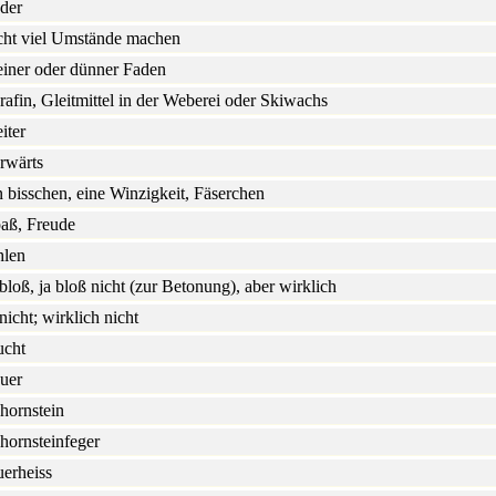
der
cht viel Umstände machen
einer oder dünner Faden
rafin, Gleitmittel in der Weberei oder Skiwachs
iter
rwärts
n bisschen, eine Winzigkeit, Fäserchen
aß, Freude
hlen
 bloß, ja bloß nicht (zur Betonung), aber wirklich
 nicht; wirklich nicht
ucht
uer
hornstein
hornsteinfeger
uerheiss