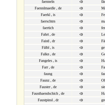
faenneln
fä
Faennlmaedle , de
Mä
Faerkl , is
Fe
faerschtrn
ma
faertich
fe
Fahrt , de
Le
Faistl , dr
Fä
Fälbl , is
ge
Falkn , de
Ge
Fangeles , is
Ha
Farr , de
Fa
faung
fa
Faunz , de
Oh
Fauster , de
si
Fausthaendschich , de
Ha
Faustpinsl , dr
gr