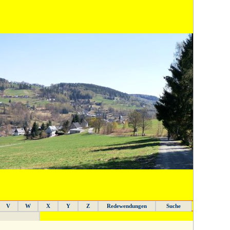
V
W
X
Y
Z
Redewendungen
Suche