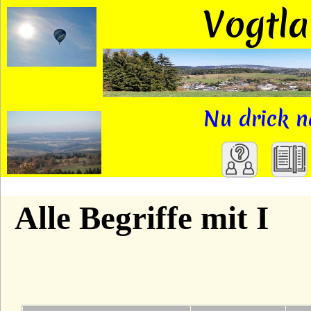
Vogtl
Nu drick n
A
Alle Begriffe mit I
B
C