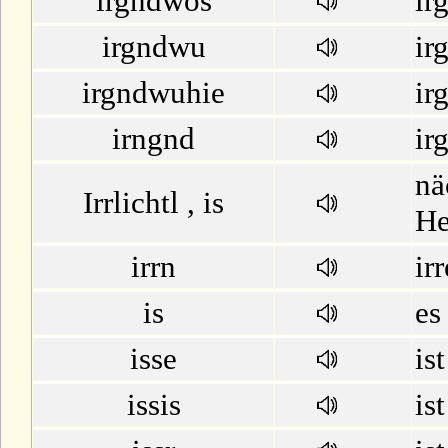
irgndwos
ir
irgndwu
ir
irgndwuhie
ir
irngnd
ir
nä
Irrlichtl , is
He
irrn
ir
is
es
isse
ist
issis
ist