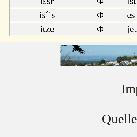
issr
ist
is´is
es 
itze
jet
Im
Quell