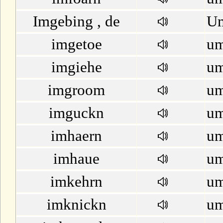
Imgebing , de
U
imgetoe
um
imgiehe
u
imgroom
um
imguckn
um
imhaern
um
imhaue
um
imkehrn
um
imknickn
um