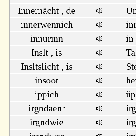
Innernächt , de
Un
innerwennich
in
innurinn
in
Inslt , is
Ta
Insltslicht , is
St
insoot
he
ippich
üp
irgndaenr
ir
irgndwie
ir