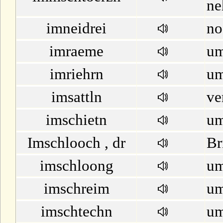
ne
imneidrei
no
imraeme
u
imriehrn
um
imsattln
ve
imschietn
um
Imschlooch , dr
Br
imschloong
um
imschreim
um
imschtechn
um