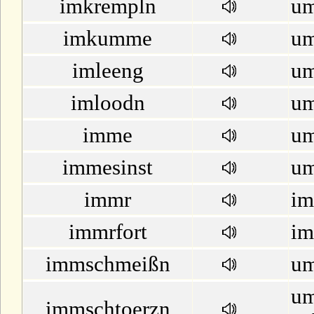
imkrempln
um
imkumme
u
imleeng
um
imloodn
um
imme
um
immesinst
um
immr
im
immrfort
im
immschmeißn
um
um
immschtoerzn