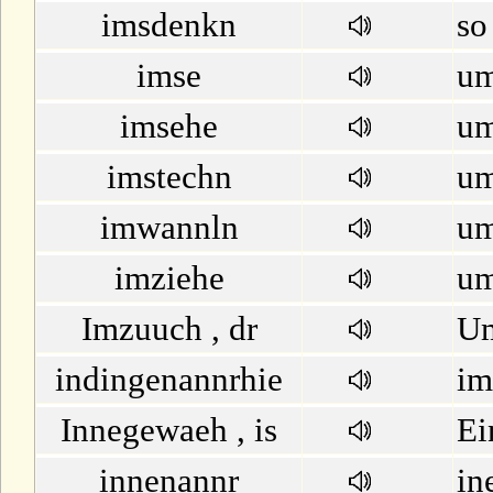
imsdenkn
so
imse
um
imsehe
um
imstechn
um
imwannln
um
imziehe
um
Imzuuch , dr
U
indingenannrhie
im
Innegewaeh , is
Ei
innenannr
in