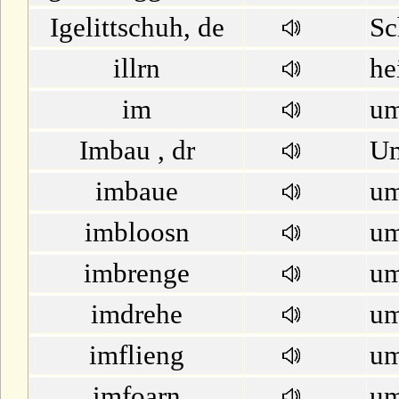
Igelittschuh, de
Sc
illrn
he
im
um
Imbau , dr
U
imbaue
u
imbloosn
um
imbrenge
um
imdrehe
um
imflieng
um
imfoarn
um