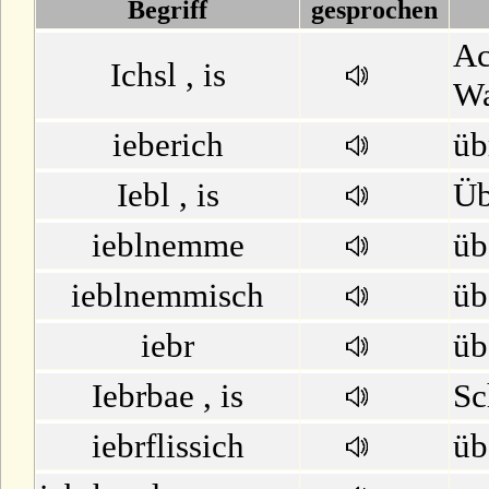
D
Begriff
gesprochen
Ac
E
Ichsl , is
Wa
F
ieberich
üb
G
Iebl , is
Üb
H
ieblnemme
üb
ieblnemmisch
üb
I
iebr
üb
J
Iebrbae , is
Sc
K
iebrflissich
üb
L