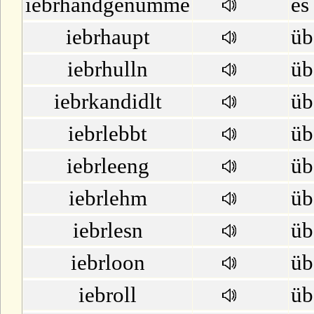
iebrhandgenumme
es
M
iebrhaupt
üb
N
iebrhulln
üb
iebrkandidlt
üb
O
iebrlebbt
üb
P
iebrleeng
üb
Q
iebrlehm
üb
R
iebrlesn
üb
S
iebrloon
üb
T
iebroll
üb