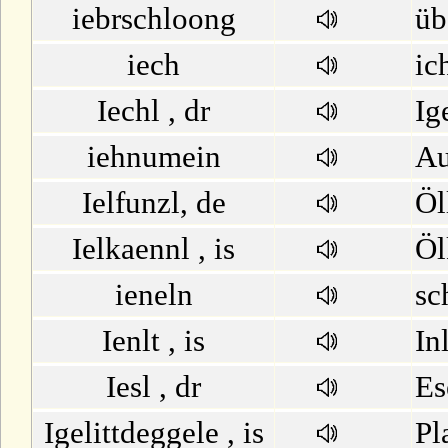
iebrschloong
üb
U
iech
ic
V
Iechl , dr
Ig
W
iehnumein
Au
X
Ielfunzl, de
Öl
Y
Ielkaennl , is
Öl
ieneln
sc
Z
Ienlt , is
In
Iesl , dr
Es
Igelittdeggele , is
Pl