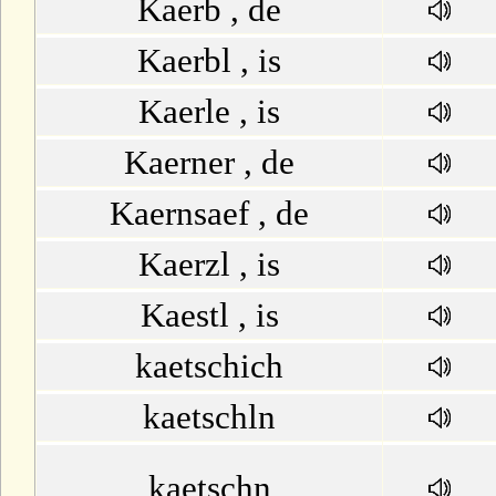
Kaerb , de
U
Kaerbl , is
V
Kaerle , is
W
Kaerner , de
X
Kaernsaef , de
Kaerzl , is
Y
Kaestl , is
Z
kaetschich
kaetschln
kaetschn