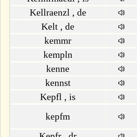
Kellraenzl , de
Kelt , de
kemmr
kempln
kenne
kennst
Kepfl , is
kepfm
Kepfr , dr