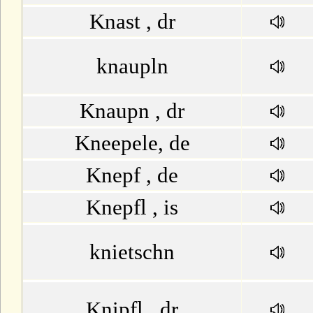
Knast , dr
knaupln
Knaupn , dr
Kneepele, de
Knepf , de
Knepfl , is
knietschn
Knipfl , dr