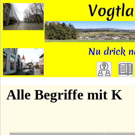
Vogtl
Nu drick n
A
Alle Begriffe mit K
B
C