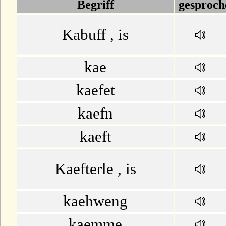
D
Begriff
gesproch
E
Kabuff , is
F
kae
G
kaefet
H
kaefn
kaeft
I
J
Kaefterle , is
K
kaehweng
L
kaemme