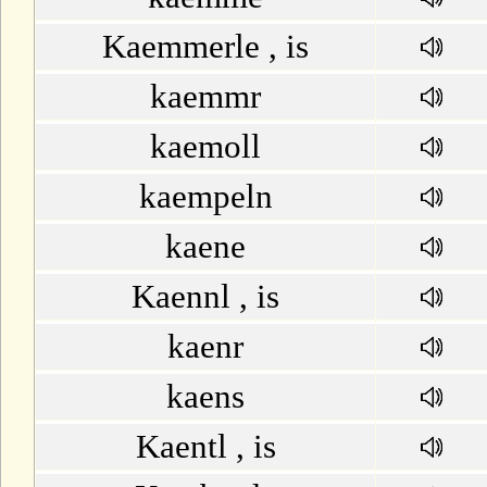
M
Kaemmerle , is
kaemmr
N
kaemoll
O
kaempeln
P
kaene
Q
Kaennl , is
R
kaenr
kaens
S
Kaentl , is
T