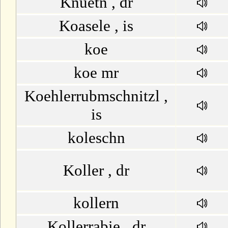
Knuetn , dr
Koasele , is
koe
koe mr
Koehlerrubmschnitzl ,
is
koleschn
Koller , dr
kollern
Kollerrabie , dr