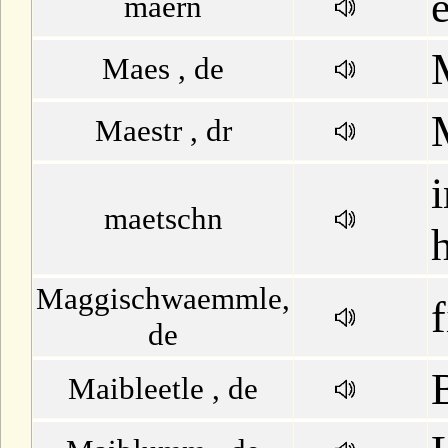
maern
Maes , de
Maestr , dr
maetschn
Maggischwaemmle,
f
de
Maibleetle , de