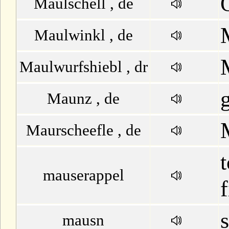
Maulschell , de
Maulwinkl , de
Maulwurfshiebl , dr
Maunz , de
Maurscheefle , de
t
mauserappel
f
mausn