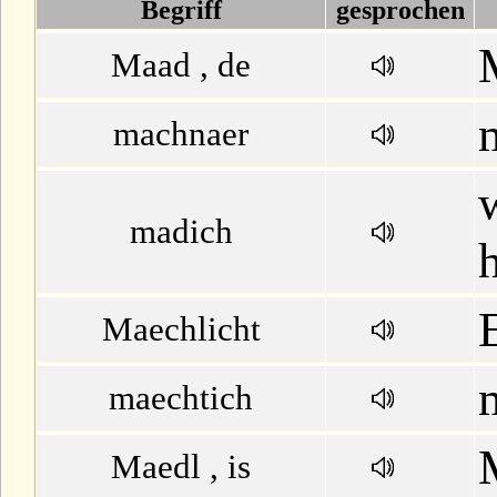
D
Begriff
gesprochen
E
Maad , de
F
machnaer
G
madich
H
I
Maechlicht
J
maechtich
K
Maedl , is
L