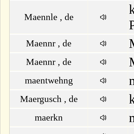
U
Maennle , de
V
W
Maennr , de
X
Maennr , de
Y
maentwehng
Z
Maergusch , de
maerkn