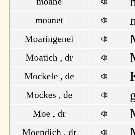
moane
moanet
Moaringenei
Moatich , dr
Mockele , de
Mockes , de
Moe , dr
Moendich , dr