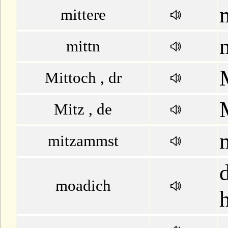
m
mittere
mittn
Mittoch , dr
Mitz , de
mitzammst
moadich