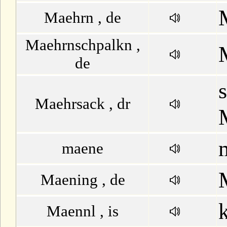
Maehrn , de
M
Maehrnschpalkn ,
N
de
O
P
Maehrsack , dr
Q
maene
R
Maening , de
S
Maennl , is
T