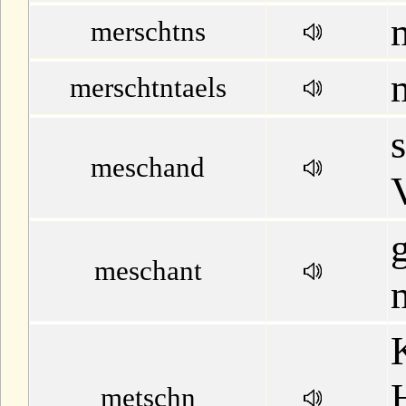
merschtns
merschtntaels
meschand
g
meschant
metschn