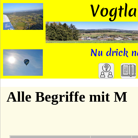
Vogtl
Nu drick n
A
Alle Begriffe mit M
B
C