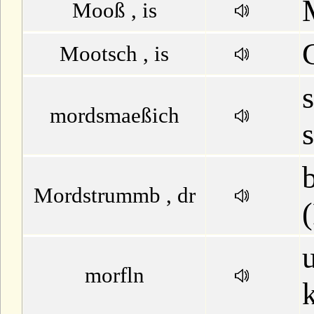
Mooß , is
Mootsch , is
s
mordsmaeßich
Mordstrummb , dr
morfln