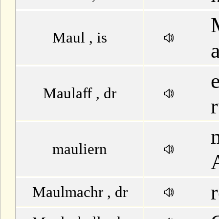
Maul , is
Maulaff , dr
mauliern
r
Maulmachr , dr