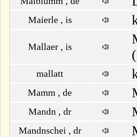
Maiblumm , de
Maierle , is
Mallaer , is
k
mallatt
Mamm , de
Mandn , dr
Mandnschei , dr