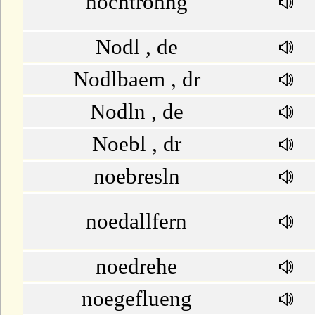
nochtrohng
Nodl , de
Nodlbaem , dr
Nodln , de
Noebl , dr
noebresln
noedallfern
noedrehe
noegeflueng