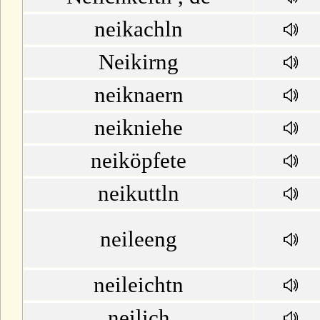
neikachln
Neikirng
neiknaern
neikniehe
neiköpfete
neikuttln
neileeng
neileichtn
neilich