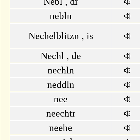
Nebl , dr
nebln
Nechelblitzn , is
Nechl , de
nechln
neddln
nee
neechtr
neehe