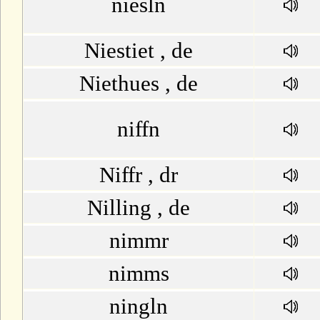
niesln
Niestiet , de
Niethues , de
niffn
Niffr , dr
Nilling , de
nimmr
nimms
ningln