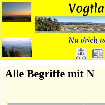
Vogtl
Nu drick n
A
Alle Begriffe mit N
B
C