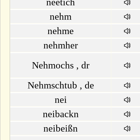
neetich
nehm
nehme
nehmher
Nehmochs , dr
Nehmschtub , de
nei
neibackn
neibeißn