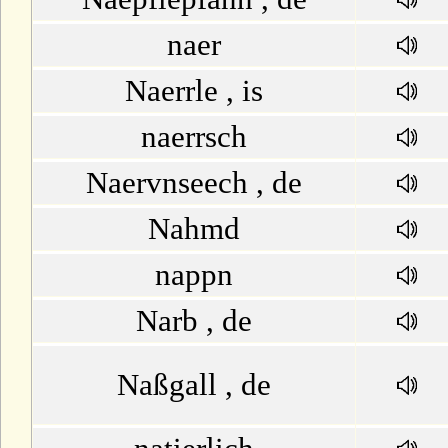
U
naer
V
Naerrle , is
W
naerrsch
Naervnseech , de
X
Nahmd
Y
nappn
Z
Narb , de
Naßgall , de