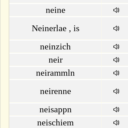
neine
Neinerlae , is
neinzich
neir
neirammln
neirenne
neisappn
neischiem