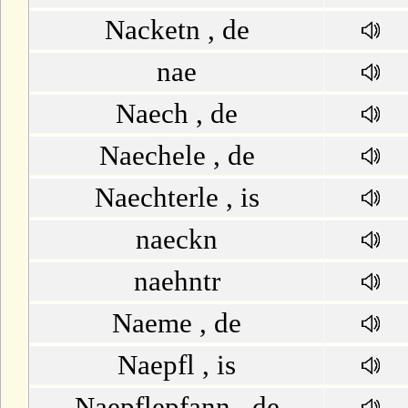
Nacketn , de
M
nae
N
Naech , de
O
Naechele , de
P
Naechterle , is
Q
naeckn
naehntr
R
Naeme , de
S
Naepfl , is
T
Naepflepfann , de