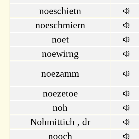
noeschietn
noeschmiern
noet
noewirng
noezamm
noezetoe
noh
Nohmittich , dr
nooch