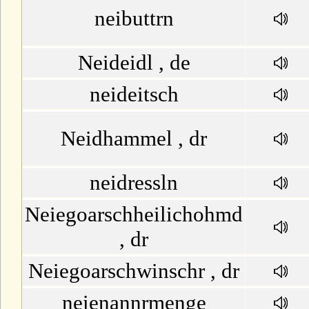
neibuttrn
Neideidl , de
neideitsch
Neidhammel , dr
neidressln
Neiegoarschheilichohmd
, dr
Neiegoarschwinschr , dr
neienannrmenge