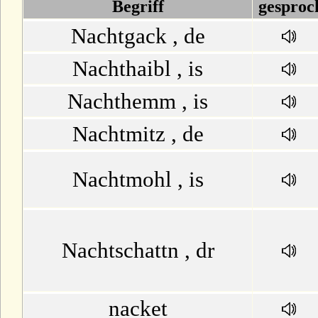
D
Begriff
gesproc
Nachtgack , de
E
Nachthaibl , is
F
Nachthemm , is
G
Nachtmitz , de
H
Nachtmohl , is
I
J
Nachtschattn , dr
K
nacket
L