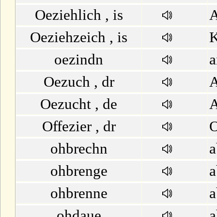
Oeziehlich , is
A
Oeziehzeich , is
K
oezindn
a
Oezuch , dr
Oezucht , de
A
Offezier , dr
O
ohbrechn
a
ohbrenge
a
ohbrenne
a
ohdaue
a