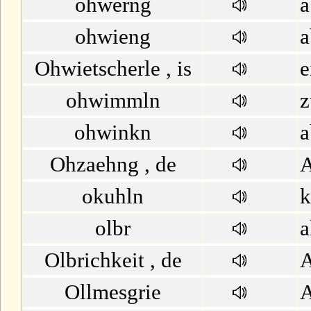
ohwerng
a
ohwieng
a
Ohwietscherle , is
e
ohwimmln
z
ohwinkn
a
Ohzaehng , de
A
okuhln
k
olbr
a
Olbrichkeit , de
A
Ollmesgrie
A