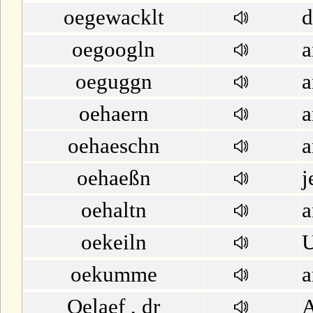
oegewacklt
oegoogln
a
oeguggn
a
oehaern
a
oehaeschn
a
oehaeßn
j
oehaltn
a
oekeiln
U
oekumme
Oelaef , dr
A