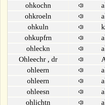
ohkochn
a
ohkroeln
a
ohkuln
k
ohkupfrn
a
ohleckn
a
Ohleechr , dr
A
ohleern
a
ohleern
a
ohleesn
a
ohlichtn
a