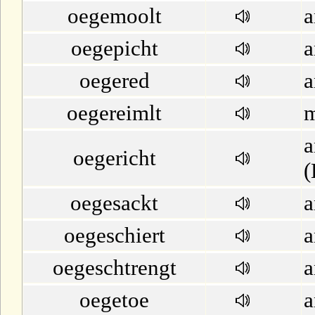
oegemoolt
a
oegepicht
a
oegered
a
oegereimlt
m
a
oegericht
(
oegesackt
a
oegeschiert
a
oegeschtrengt
a
oegetoe
a