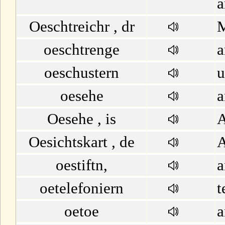
ä
Oeschtreichr , dr
M
oeschtrenge
a
oeschustern
u
oesehe
a
Oesehe , is
A
Oesichtskart , de
A
oestiftn,
a
oetelefoniern
t
oetoe
a