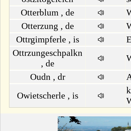
Otterblum , de
W
Otterzung , de
W
Ottrgimpferle , is
E
Ottrzungeschpalkn
W
, de
Oudn , dr
k
Owietscherle , is