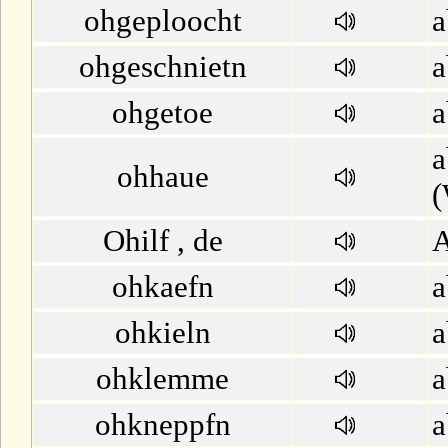
ohgeploocht
a
ohgeschnietn
a
ohgetoe
a
a
ohhaue
(
Ohilf , de
A
ohkaefn
a
ohkieln
a
ohklemme
ohkneppfn
a