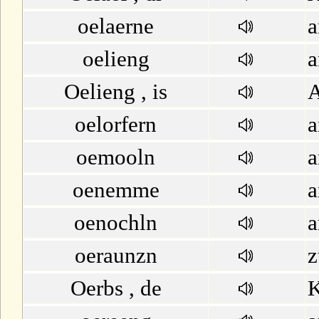
oelaerne
a
oelieng
a
Oelieng , is
A
oelorfern
a
oemooln
a
oenemme
a
oenochln
a
oeraunzn
z
Oerbs , de
K