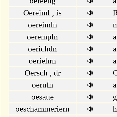
oereeng
a
Oereiml , is
R
oereimln
m
oerempln
a
oerichdn
a
oeriehrn
a
Oersch , dr
G
oerufn
a
oesaue
g
oeschammeriern
h