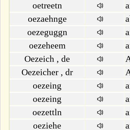
oetreetn
a
oezaehnge
a
oezeguggn
a
oezeheem
a
Oezeich , de
A
Oezeicher , dr
A
oezeing
a
oezeing
a
oezettln
a
oeziehe
a