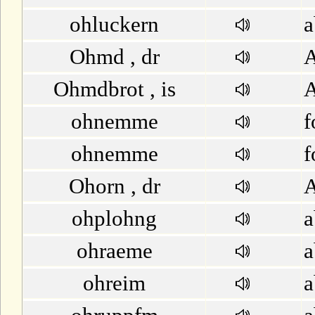
ohluckern
a
Ohmd , dr
Ohmdbrot , is
A
ohnemme
f
ohnemme
f
Ohorn , dr
A
ohplohng
ohraeme
a
ohreim
a