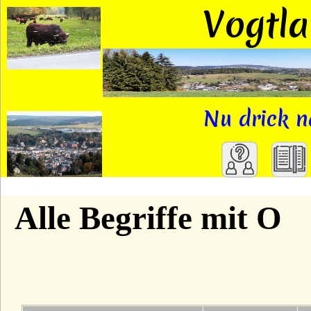
Vogtl
Nu drick n
A
Alle Begriffe mit O
B
C