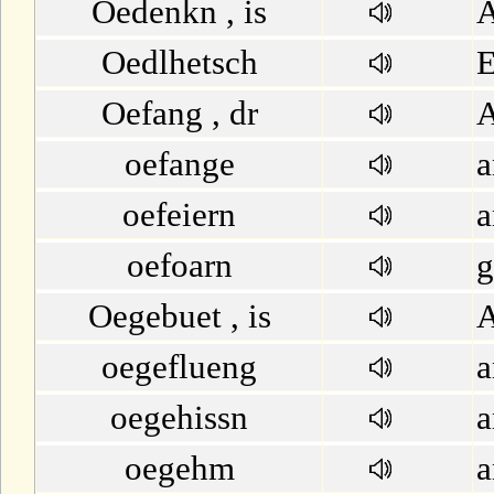
Oedenkn , is
Oedlhetsch
E
Oefang , dr
A
oefange
a
oefeiern
a
oefoarn
g
Oegebuet , is
A
oegeflueng
a
oegehissn
a
oegehm
a