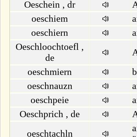
Oeschein , dr
A
oeschiem
a
oeschiern
a
Oeschloochtoefl ,
A
de
oeschmiern
b
oeschnauzn
a
oeschpeie
a
Oeschprich , de
A
a
oeschtachln