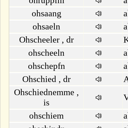
ohruppfm
a
ohsaang
a
ohsaeln
a
Ohscheeler , dr
K
ohscheeln
a
ohschepfn
a
Ohschied , dr
A
Ohschiednemme ,
V
is
ohschiem
a