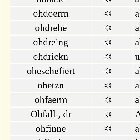
ohdoerrn
a
ohdrehe
a
ohdreing
a
ohdrickn
oheschefiert
a
ohetzn
a
ohfaerm
a
Ohfall , dr
A
ohfinne
a