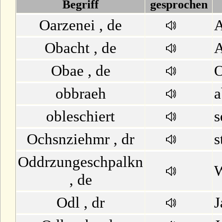
D
Begriff
gesprochen
Oarzenei , de
A
E
Obacht , de
A
F
Obae , de
O
G
obbraeh
a
H
obleschiert
s
I
Ochsnziehmr , dr
s
Oddrzungeschpalkn
J
W
, de
K
Odl , dr
J
L