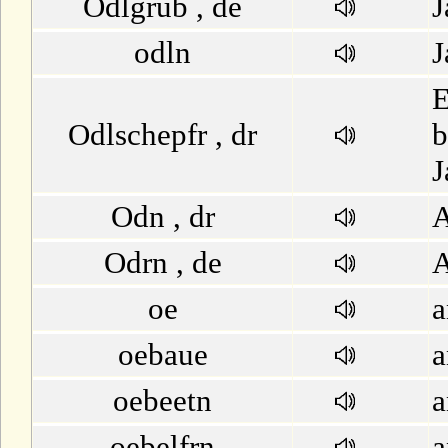
Odlgrub , de
J
M
odln
J
N
E
Odlschepfr , dr
b
O
J
P
Odn , dr
Q
Odrn , de
A
oe
a
R
oebaue
a
S
oebeetn
a
T
oebelfrn
a