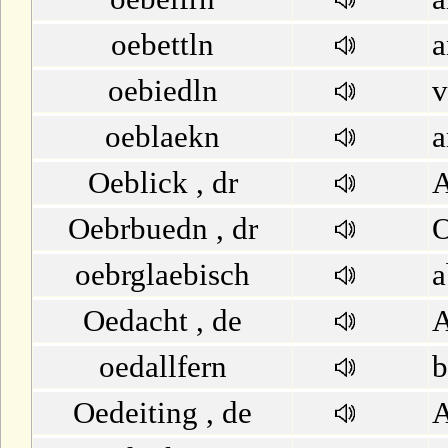
U
oebettln
a
V
oebiedln
v
W
oeblaekn
a
Oeblick , dr
A
X
Oebrbuedn , dr
O
Y
oebrglaebisch
a
Z
Oedacht , de
A
oedallfern
b
Oedeiting , de
A