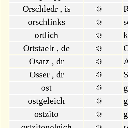
Orschledr , is
R
orschlinks
s
ortlich
k
Ortstaelr , de
O
Osatz , dr
A
Osser , dr
S
ost
g
ostgeleich
g
ostzito
g
ostzitogeleich
s