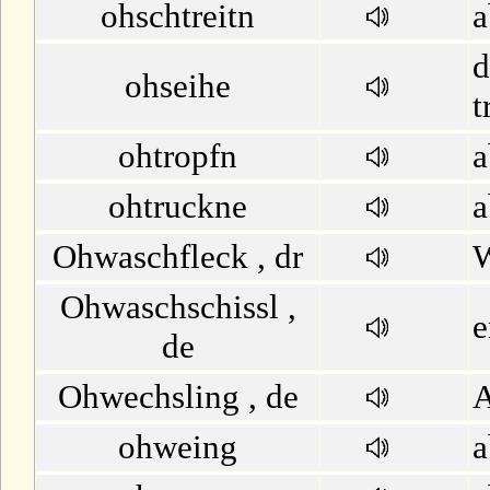
ohschtreitn
a
d
ohseihe
t
ohtropfn
a
ohtruckne
a
Ohwaschfleck , dr
W
Ohwaschschissl ,
e
de
Ohwechsling , de
A
ohweing
a