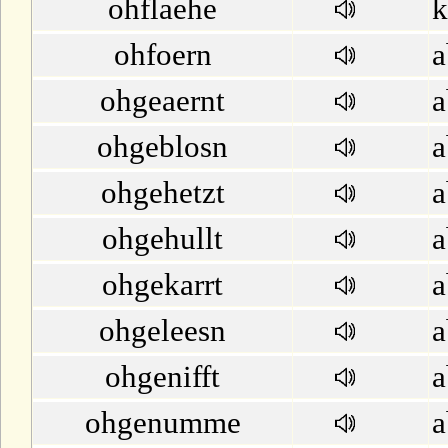
ohflaehe
k
ohfoern
a
ohgeaernt
a
ohgeblosn
a
ohgehetzt
a
ohgehullt
a
ohgekarrt
a
ohgeleesn
a
ohgenifft
a
ohgenumme