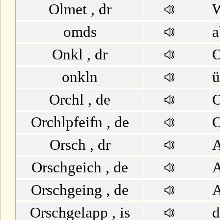
Olmet , dr
W
omds
a
Onkl , dr
O
onkln
ü
Orchl , de
O
Orchlpfeifn , de
O
Orsch , dr
A
Orschgeich , de
A
Orschgeing , de
A
Orschgelapp , is
d