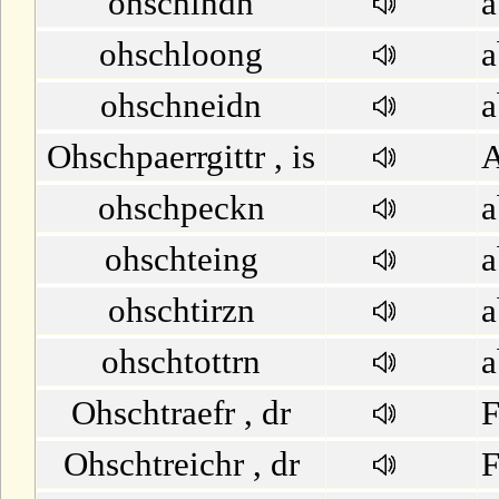
ohschindn
a
ohschloong
a
ohschneidn
a
Ohschpaerrgittr , is
A
ohschpeckn
a
ohschteing
a
ohschtirzn
a
ohschtottrn
a
Ohschtraefr , dr
F
Ohschtreichr , dr
F