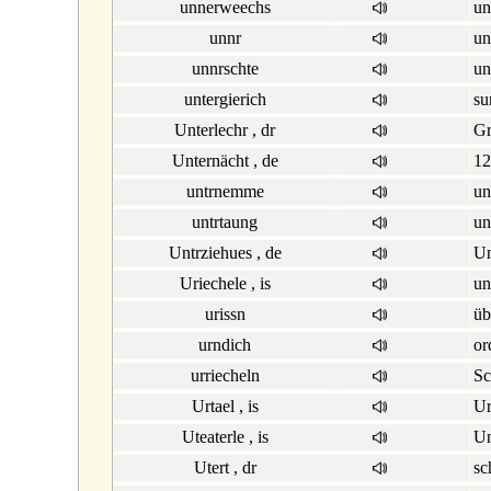
unnerweechs
un
unnr
un
unnrschte
un
untergierich
su
Unterlechr , dr
Gr
Unternächt , de
12
untrnemme
un
untrtaung
un
Untrziehues , de
Un
Uriechele , is
un
urissn
üb
urndich
or
urriecheln
Sc
Urtael , is
Ur
Uteaterle , is
Un
Utert , dr
sc