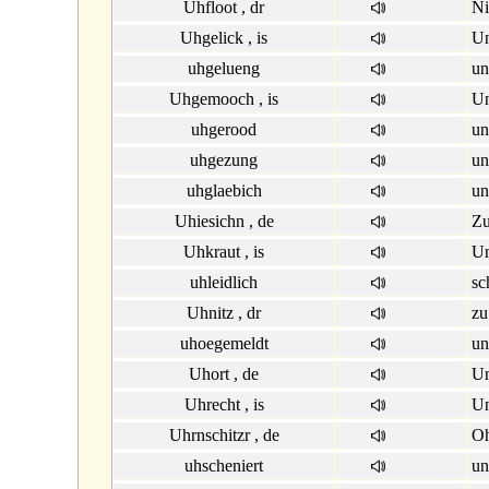
Uhfloot , dr
Ni
Uhgelick , is
Un
uhgelueng
un
Uhgemooch , is
Un
uhgerood
un
uhgezung
un
uhglaebich
un
Uhiesichn , de
Zu
Uhkraut , is
Un
uhleidlich
sc
Uhnitz , dr
zu
uhoegemeldt
un
Uhort , de
Un
Uhrecht , is
Un
Uhrnschitzr , de
Oh
uhscheniert
un