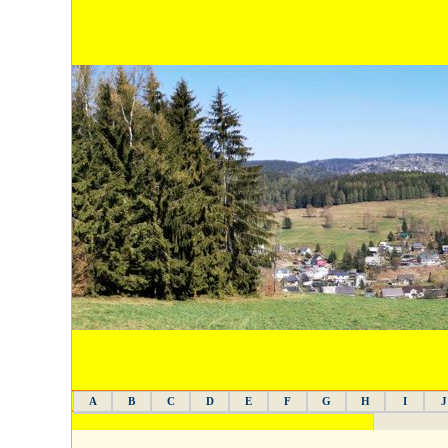
A
B
C
D
E
F
G
H
I
J