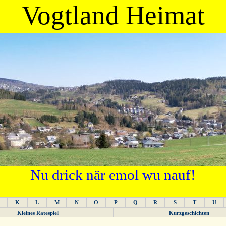
Vogtland Heimat
Nu drick när emol wu nauf!
K
L
M
N
O
P
Q
R
S
T
U
Kleines Ratespiel
Kurzgeschichten