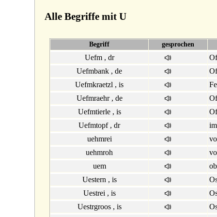
Alle Begriffe mit U
Begriff
gesprochen
Uefm , dr
Of
Uefmbank , de
Of
Uefmkraetzl , is
Fe
Uefmraehr , de
Of
Uefmtierle , is
Of
Uefmtopf , dr
im
uehmrei
vo
uehmroh
vo
uem
ob
Uestern , is
Os
Uestrei , is
Os
Uestrgroos , is
Os