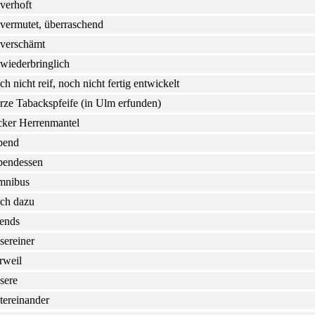
verhoft
vermutet, überraschend
verschämt
wiederbringlich
ch nicht reif, noch nicht fertig entwickelt
rze Tabackspfeife (in Ulm erfunden)
cker Herrenmantel
bend
endessen
mnibus
ch dazu
ends
sereiner
rweil
sere
tereinander