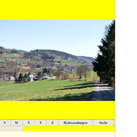
V
W
X
Y
Z
Redewendungen
Suche