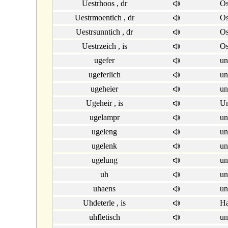
Uestrhoos , dr
Os
Uestrmoentich , dr
Os
Uestrsunntich , dr
Os
Uestrzeich , is
Os
ugefer
un
ugeferlich
un
ugeheier
un
Ugeheir , is
Un
ugelampr
un
ugeleng
un
ugelenk
un
ugelung
un
uh
un
uhaens
un
Uhdeterle , is
Ha
uhfletisch
un