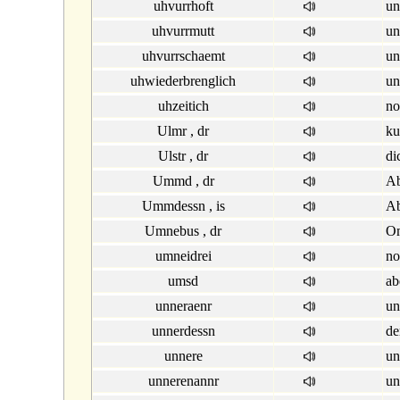
uhvurrhoft
un
uhvurrmutt
un
uhvurrschaemt
un
uhwiederbrenglich
un
uhzeitich
no
Ulmr , dr
ku
Ulstr , dr
di
Ummd , dr
A
Ummdessn , is
Ab
Umnebus , dr
O
umneidrei
no
umsd
ab
unneraenr
un
unnerdessn
de
unnere
un
unnerenannr
un