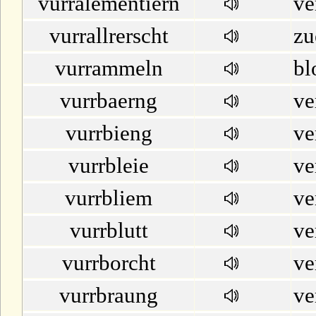
vurralementiern
ve
vurrallrerscht
zu
vurrammeln
bl
vurrbaerng
ve
vurrbieng
ve
vurrbleie
ve
vurrbliem
ve
vurrblutt
ve
vurrborcht
ve
vurrbraung
ve