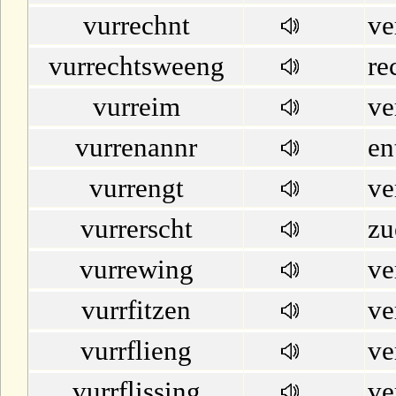
vurrechnt
ve
vurrechtsweeng
re
vurreim
ve
vurrenannr
en
vurrengt
ve
vurrerscht
zu
vurrewing
ve
vurrfitzen
ve
vurrflieng
ve
vurrflissing
ve