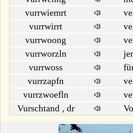
vurrwiemrt
ve
vurrwirrt
ve
vurrwoong
ve
vurrworzln
je
vurrwoss
fü
vurrzapfn
ve
vurrzwoefln
ve
Vurschtand , dr
Vo