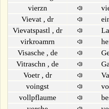
vierzn
vi
Vievat , dr
ei
Vievatspastl , dr
La
virkroamrn
he
Visasche , de
Ge
Vitraschn , de
Ga
Voetr , dr
Va
voingst
vo
vollpflaume
be
vorche
vo