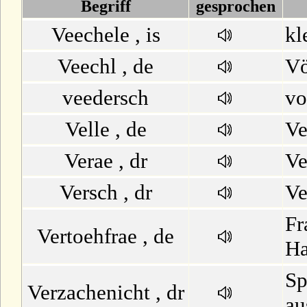
D
Begriff
gesprochen
Veechele , is
kl
E
Veechl , de
Vö
F
veedersch
vo
G
Velle , de
Ve
H
Verae , dr
Ve
I
Versch , dr
Ve
Fr
J
Vertoehfrae , de
Ha
K
Sp
Verzachenicht , dr
L
au