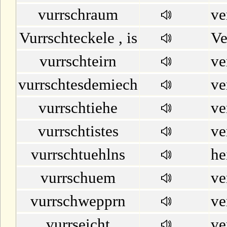
vurrschraum
ve
Vurrschteckele , is
Ve
vurrschteirn
ve
vurrschtesdemiech
ve
vurrschtiehe
ve
vurrschtistes
ve
vurrschtuehlns
he
vurrschuem
ve
vurrschwepprn
ve
vurrseicht
ve