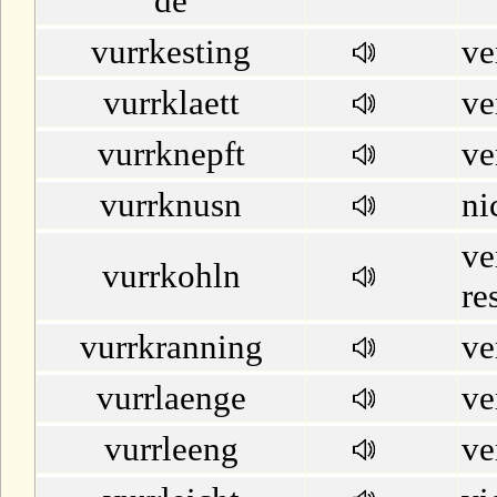
de
vurrkesting
ve
vurrklaett
ve
vurrknepft
ve
vurrknusn
ni
ve
vurrkohln
re
vurrkranning
ve
vurrlaenge
ve
vurrleeng
ve