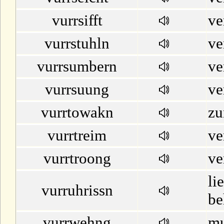
vurrsifft
ve
vurrstuhln
ve
vurrsumbern
ve
vurrsuung
ve
vurrtowakn
zu
vurrtreim
ve
vurrtroong
ve
li
vurruhrissn
be
vurrwehng
mu