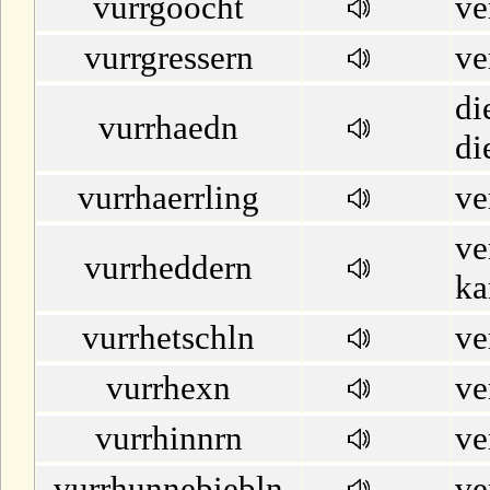
vurrgoocht
ve
vurrgressern
ve
di
vurrhaedn
di
vurrhaerrling
ve
ve
vurrheddern
ka
vurrhetschln
ve
vurrhexn
ve
vurrhinnrn
ve
vurrhunnebiebln
ve