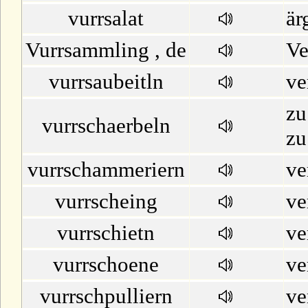
vurrsalat
är
Vurrsammling , de
Ve
vurrsaubeitln
ve
zu
vurrschaerbeln
zu
vurrschammeriern
ve
vurrscheing
ve
vurrschietn
ve
vurrschoene
ve
vurrschpulliern
ve