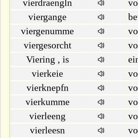
vierdraengln
vo
U
viergange
be
V
viergenumme
v
W
viergesorcht
vo
X
Viering , is
ei
vierkeie
vo
Y
vierknepfn
vo
Z
vierkumme
v
vierleeng
vo
vierleesn
vo