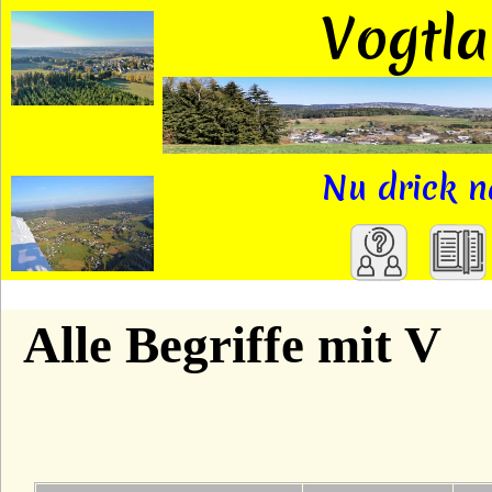
Vogtl
Nu drick n
A
Alle Begriffe mit V
B
C