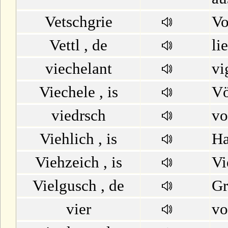
M
Vetschgrie
Vo
Vettl , de
li
N
viechelant
vi
O
Viechele , is
Vö
P
viedrsch
vo
Q
Viehlich , is
Ha
R
Viehzeich , is
Vi
Vielgusch , de
Gr
S
vier
vo
T