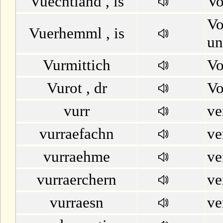
Vuechtland , is
Vo
Vo
Vuerhemml , is
un
Vurmittich
Vo
Vurot , dr
Vo
vurr
ve
vurraefachn
ve
vurraehme
ve
vurraerchern
ve
vurraesn
ve